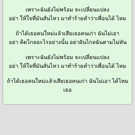
เพราะฉันยังไม่พร้อม จะเปลี่ยนแปลง
อย่า ให้ใจที่มันสั่นไหว มาทำร้ายคำว่าเพื่อนได้ ไหม
ถ้าได้เธอคนใหม่แล้วเสียเธอคนเก่า ฉันไม่เอา
อย่า คิดไกลอะไรอย่างนั้น อย่าฝันไกลฉันตามไม่ทัน
เพราะฉันยังไม่พร้อม จะเปลี่ยนแปลง
อย่า ให้ใจที่มันสั่นไหว มาทำร้ายคำว่าเพื่อนได้ ไหม
ถ้าได้เธอคนใหม่แล้วเสียเธอคนเก่า ฉันไม่เอา ได้ไหม
เธอ