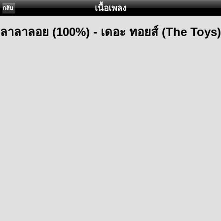
เนื้อเพลง
กลับ
ลาลาลอย (100%) - เดอะ ทอยส์ (The Toys)