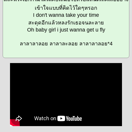
เข้าใจแบบที่คิดไว้ใดๆหรอก
I don't wanna take your time
สะดุดอีกแล้วหลงรักเธอจนละลาย
Oh baby girl i just wanna get u fly
ลาลาลาลอย ลาลาละลอย ลาลาลาลอย*4